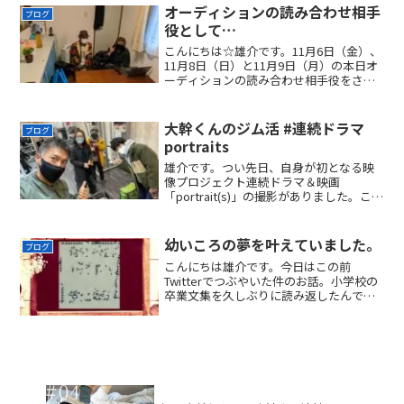
るなぁと振り返ると感じております。・
オーディションの読み合わせ相手
ブログ
連続ドラマ...
役として…
こんにちは☆雄介です。11月6日（金）、
11月8日（日）と11月9日（月）の本日オ
ーディションの読み合わせ相手役をさせ
ていただきます＆ました。すでに活動を
されている方々が多くいらっしゃって良
い刺激と勉強になるオーディションの読
大幹くんのジム活 #連続ドラマ
ブログ
み合わせ。しか...
portraits
雄介です。つい先日、自身が初となる映
像プロジェクト連続ドラマ＆映画
「portrait(s)」の撮影がありました。これ
↑使いまわしです。むらかみ監督＆ダマP
いつもありがとうございます。タイトル
から、ジム活…ってことで、前回もこの
幼いころの夢を叶えていました。
ブログ
ような撮影をし...
こんにちは雄介です。今日はこの前
Twitterでつぶやいた件のお話。小学校の
卒業文集を久しぶりに読み返したんです
ね。そうしたら、書いてありましたよ。
ぼく、私の将来の夢。なんて書いていた
と思いますか？↓これです。自分の店を
持ちたいシンプルイズ...