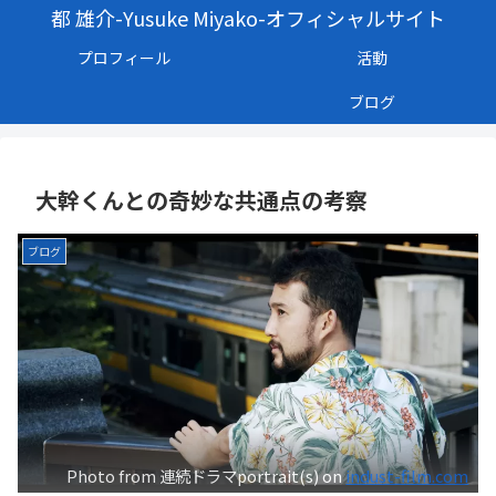
都 雄介-Yusuke Miyako-オフィシャルサイト
プロフィール
活動
ブログ
大幹くんとの奇妙な共通点の考察
ブログ
Photo from 連続ドラマportrait(s) on
indust-film.com