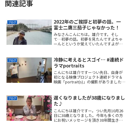
関連記事
2022年のご挨拶と初夢の話。一
ブログ
富士二鷹三茄子じゃなかった！
みなさんこんにちは。雄介です。そし
て…初夢の話。初夢を見たんですよちゃ
ーんとというか覚えていたんですよが正
しい表現かもしれませんね。2022年初夢
の内容なんですが…営業に回っている夢
でした😉営業？ってなんぞやって感じな
冷静に考えるとスゴイ… #連続ド
ブログ
んですが連続ドラマpo...
ラマportraits
こんにちは雄介ですーつい先日、自身が
初となる映像プロジェクト連続ドラマ＆
映画「portrait(s)」の撮影がありました。
むらかみ監督、スタッフのダマさんいつ
もお疲れ様です。そして、多くの共演者
の方。ご一緒出来て嬉しかったです！も
遅くなりましたが38歳になりまし
ブログ
ちろん、こ...
た♪
こんにちは雄介ですー。つい先月10月26
日に38歳となりました。今年も多くの方
にお祝いメッセージを頂き38年間生きて
きてよかったなぁと思える1年になりまし
た。2020年は様々なことに挑戦をしてい