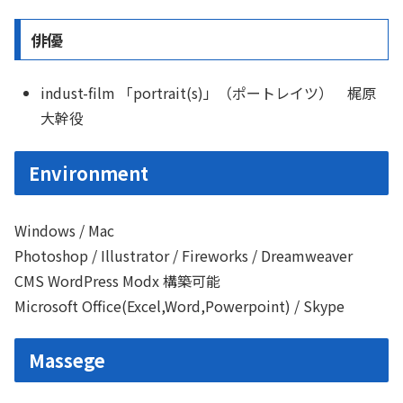
俳優
indust-film 「portrait(s)」（ポートレイツ） 梶原
大幹役
Environment
Windows / Mac
Photoshop / Illustrator / Fireworks / Dreamweaver
CMS WordPress Modx 構築可能
Microsoft Office(Excel,Word,Powerpoint) / Skype
Massege