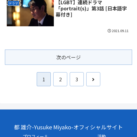
【LGBT】連続ドラマ
ドラマ
「portrait(s)」第3話 [日本語字
幕付き]
2021.09.11
次のページ
次
1
2
3
へ
都 雄介-Yusuke Miyako-オフィシャルサイト
プロフィール
活動