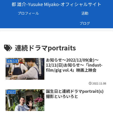
都 雄介-Yusuke Miyako-オフィシャルサイト
プロフィール
活動
ブログ
連続ドラマportraits
お知らせ～2022/12/09(金)〜
お知らせ
12/11(日)お知らせ～「indust-
film/gig vol.4」映画上映会
2022.11.08
誕生日と連続ドラマportrait(s)
ブログ
撮影といろいろと