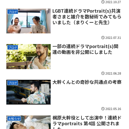
2022.10.27
LGBT連続ドラマPortrait(s)共演
ブログ
者さまと雄介を数秘術でみてもら
いました（まりくーと先生）
2022.07.31
一部の連続ドラマportrait(s)関
ブログ
連の動画を非公開にしました
2022.06.28
大幹くんとの奇妙な共通点の考察
ブログ
2022.05.16
梶原大幹役として出演中！連続ド
お知らせ
ラマportraits 第4話 公開されま
した。