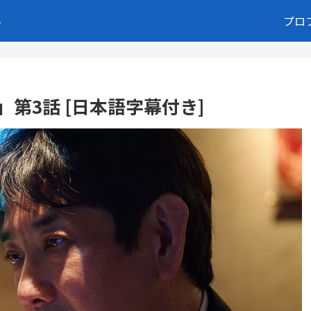
ト
プロ
s)」第3話 [日本語字幕付き]