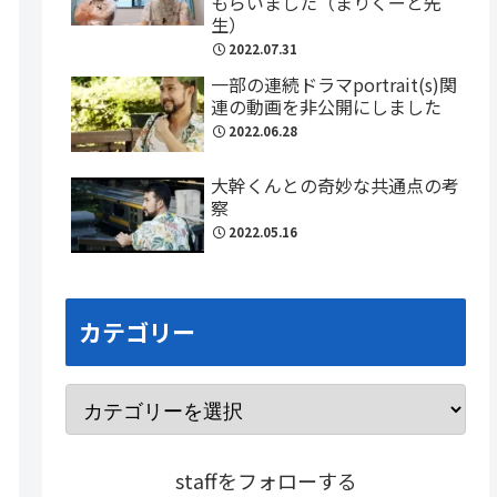
もらいました（まりくーと先
生）
2022.07.31
一部の連続ドラマportrait(s)関
連の動画を非公開にしました
2022.06.28
大幹くんとの奇妙な共通点の考
察
2022.05.16
カテゴリー
staffをフォローする