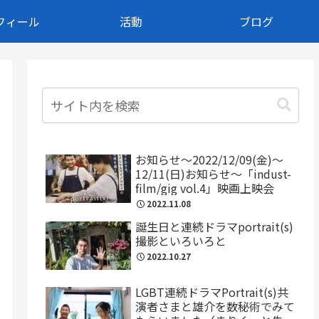
フィール
活動
ブログ
お知らせ～2022/12/09(金)〜
12/11(日)お知らせ～「indust-
film/gig vol.4」映画上映会
2022.11.08
誕生日と連続ドラマportrait(s)
撮影といろいろと
2022.10.27
LGBT連続ドラマPortrait(s)共
演者さまと雄介を数秘術でみて